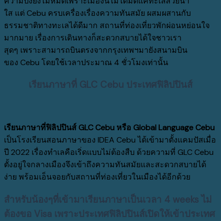
ความปังยังไม่หมด
เพราะเมืองนี้ไม่ได้มีดีแค่ทะเลสวยน้ำ
ใส
แต่
Cebu
ครบเครื่องเรื่องความทันสมัย
ผสมผสานกับ
ธรรมชาติทางทะเลได้ดีมาก
สถานที่ท่องเที่ยวพักผ่อนหย่อนใจ
มากมาย
เรื่องการเดินทางก็สะดวกสบายได้ใจชาวเรา
สุดๆ
เพราะสามารถบินตรงจากกรุงเทพฯ
มายังสนามบิน
ของ
Cebu โดยใช้เวลาประมาณ
4
ชั่วโมงเท่านั้น
เรียนภาษาที่
GLC Cebu
ประเทศฟิลิปปินส์
เรียนภาษาที่ฟิลิปปินส์ GLC Cebu
หรือ
Global Language Cebu
เป็นโรงเรียนสอนภาษาของ IDEA Cebu ได้เข้ามาตั้งแคมปัสเมื่อ
ปี 2022 เรื่องทำเลคือเริ่ดแบบไม่ต้องสืบ ด้วยความที่ GLC Cebu
ตั้งอยู่ใจกลางเมืองจึงเข้าถึงความทันสมัยและสะดวกสบายได้
ง่าย พร้อมเอ็นจอยกับสถานที่ท่องเที่ยวในเมืองได้อีกด้วย
สำหรับน้องๆที่เข้ามาเรียนภาษาเป็นเวลา
4
weeks
ไม่
ต้องขอ
Visa
เพราะประเทศฟิลิปปินส์เปิดให้เข้าประเทศ