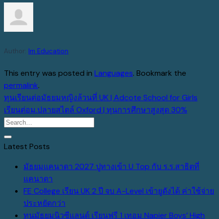
Author:
Im Education
This entry was posted in
Languages
. Bookmark the
permalink
.
ทุนเรียนต่อมัธยมหญิงล้วนที่ UK | Adcote School for Girls
เรียนต่อม.ปลายสไตล์ Oxford | ทุนการศึกษาสูงสุด 30%
Latest Posts
มัธยมแคนาดา 2027 ปูทางเข้า U Top กับ ร.ร.สาธิตที่
No
แคนาดา
Comments
FE College เรียน UK 2 ปี จบ A-Level เข้ายูดังได้ ค่าใช้จ่าย
on
No
ประหยัดกว่า
มัธยม
Comments
ทุนมัธยมนิวซีแลนด์ เรียนฟรี 1 เทอม Napier Boys’ High