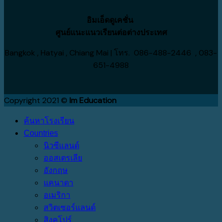
กว่า
กับ
อิมเอ็ดดูเคชั่น
เรา
ศูนย์แนะแนวเรียนต่อต่างประเทศ
Bangkok , Hatyai , Chiang Mai | โทร. 086-488-2446 , 083-
651-4988
Copyright 2021 ©
Im Education
ค้นหาโรงเรียน
Countries
นิวซีแลนด์
ออสเตรเลีย
อังกฤษ
แคนาดา
อเมริกา
สวิตเซอร์แลนด์
สิงคโปร์