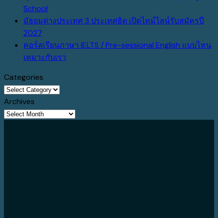
แคนาดา
on
No
School
2027
FE
Comments
มัธยมต่างประเทศ 3 ประเทศฮิต เปิดไทม์ไลน์รับสมัครปี
on
ปู
College
No
2027
ทุน
ทาง
เรียน
Comments
คอร์สเรียนภาษา IELTS / Pre-sessional English แบบไหน
on
มัธยม
เข้า
UK
No
เหมาะกับเรา
มัธยม
นิวซีแลนด์
U
2
Comments
Categories
ต่าง
เรียน
Top
ปี
on
Categories
ประเทศ
ฟรี
กับ
จบ
คอร์ส
Archives
3
1
ร.ร.สาธิต
A-
เรียน
Archives
ประเทศ
เทอม
ที่
Level
ภาษา
ฮิต
Napier
แคนาดา
เข้า
IELTS
เปิด
Boys’
ยู
/
ไทม์
High
ดัง
Pre-
ไลน์
School
ได้
sessional
รับ
ค่า
English
สมัคร
ใช้
แบบ
ปี
จ่าย
ไหน
2027
ประหยัด
เหมาะ