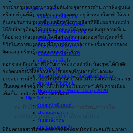
Course
การฝึกภาษาเราสามารถเริ่มต้นง่ายๆจากการอ่าน การฟัง ดูหนัง
English Course
หรือการ์ตูนที่มีภาษาอังกฤษสอดแทรกอยู่ สิ่งเหล่านี้จะทำให้เรา
เรียนภาษาที่อังกฤษ
คุ้นเคยกับภาษามากขึ้น แต่อีกหนึ่งทางเลือกที่พี่อิมอยากแนะนำ
เรียนภาษาที่นิวซีแลนด์
ให้กับน้องๆที่สนใจไปพัฒนาภาษาให้กราฟพุ่ง ฟังพูดอ่านเขียน
เรียนภาษาที่ออสเตรเลีย
ได้อย่างถูกต้องและมั่นใจ คือการนำตนเองลองเรียนรู้และใช้
เรียนภาษาที่อเมริกา
ชีวิตในสภาพแวดล้อมที่มีการใช้ภาษาอังกฤษ เริ่มจากการลอง
เรียนภาษาที่แคนาดา
ผิดลองถูกเรียนรู้จากสถานการณ์จริงๆ
เรียนภาษาที่สิงคโปร์
เรียนภาษาที่ดูไบ
นอกจากสกิลภาษาที่ได้รับการพัฒนาแล้วนั้น น้องๆจะได้สัมผัส
Summer Course
กับวัฒนธรรมที่หลากหลาย พบเจอเพื่อนจากทั่วโลกและ
ซัมเมอร์อังกฤษ นิวซีแลนด์ แคนาดา
ประสบการณ์ชีวิตแบบใหม่ที่หาจากไหนไม่ได้ สิ่งเหล่านี้จึงกลาย
ซัมเมอร์ฟิลิปปินส์
เป็นเหตุผลสำคัญที่ทำให้โปรแกรมเรียนภาษาได้รับความนิยม
New Zealand Winter Camp 2026
เพิ่มขึ้นจากนักเรียนทั่วโลกนั่นเอง
High School
มัธยมนิวซีแลนด์
จะเป็นไปได้ไหม
…
ถ้าเราอยากเรียนภาษาใน
มัธยมแคนาดา
ต่างประเทศแต่ไม่อยากเดินทางไกล
?
มัธยมอังกฤษ
มัธยมออสเตรเลีย
พี่อิมตอบเลยว่าได้
และเชื่อว่าที่นี่จะตอบโจทย์แพลนเรียนภาษา