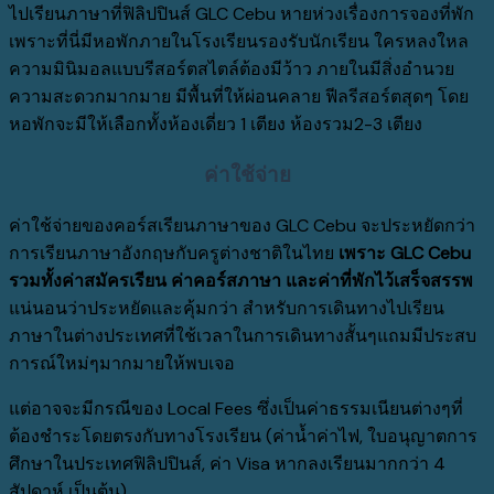
ไปเรียนภาษาที่ฟิลิปปินส์ GLC Cebu หายห่วงเรื่องการจองที่พัก
เพราะที่นี่มีหอพักภายในโรงเรียนรองรับนักเรียน ใครหลงใหล
ความมินิมอลแบบรีสอร์ตสไตล์ต้องมีว้าว ภายในมีสิ่งอำนวย
ความสะดวกมากมาย มีพื้นที่ให้ผ่อนคลาย ฟีลรีสอร์ตสุดๆ โดย
หอพักจะมีให้เลือกทั้งห้องเดี่ยว 1 เตียง ห้องรวม2-3 เตียง
ค่าใช้จ่าย
ค่าใช้จ่ายของคอร์สเรียนภาษาของ GLC Cebu จะประหยัดกว่า
การเรียนภาษาอังกฤษกับครูต่างชาติในไทย
เพราะ GLC Cebu
รวมทั้งค่าสมัครเรียน ค่าคอร์สภาษา และค่าที่พักไว้เสร็จสรรพ
แน่นอนว่าประหยัดและคุ้มกว่า สำหรับการเดินทางไปเรียน
ภาษาในต่างประเทศที่ใช้เวลาในการเดินทางสั้นๆแถมมีประสบ
การณ์ใหม่ๆมากมายให้พบเจอ
แต่อาจจะมีกรณีของ Local Fees ซึ่งเป็นค่าธรรมเนียนต่างๆที่
ต้องชำระโดยตรงกับทางโรงเรียน (ค่าน้ำค่าไฟ, ใบอนุญาตการ
ศึกษาในประเทศฟิลิปปินส์, ค่า Visa หากลงเรียนมากกว่า 4
สัปดาห์ เป็นต้น)