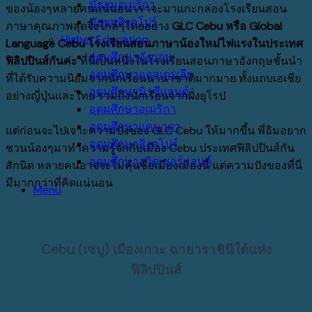
มัธยมอเมริกา
ของน้องๆหลายคนแน่นอน
เราจะมาแกะกล่องโรงเรียนสอน
มัธยมสิงคโปร์
ภาษาคุณภาพสุดจึ้งใกล้ๆไทยอย่าง
GLC Cebu
หรือ
Global
Higher Education
Language Cebu
โรงเรียนสอนภาษาน้องใหม่ไฟแรงในประเทศ
อุดมศึกษาอังกฤษ
ฟิลิปปินส์กันค่ะ
ที่นี่เป็นหนึ่งในโรงเรียนสอนภาษาอังกฤษชั้นนำ
อุดมศึกษาออสเตรเลีย
ที่ได้รับความนิยมจากนักเรียนนานาชาติมากมาย
ทั้งแถบเอเชีย
อุดมศึกษานิวซีแลนด์
อย่างญี่ปุ่นและไทย รวมถึงนักเรียนจากฝั่งยุโรป
อุดมศึกษาอเมริกา
อุดมศึกษาแคนาดา
แต่ก่อนจะไปเจาะความปังของ
GLC Cebu
ให้มากขึ้น
พี่อิมอยาก
อุดมศึกษาสิงคโปร์
ชวนน้องๆมาทำความรู้จักกับเมือง
Cebu
ประเทศฟิลิปปินส์กัน
อุดมศึกษาสวิตเซอร์แลนด์
สักนิด
หลายคนอาจจะไม่คุ้นชื่อเมืองเมืองนี้
แต่ความปังของที่นี่
มีมากกว่าที่คิดแน่นอน
Menu
Cebu (เซบู) เมืองเกาะ ฉายาราชินีใต้แห่ง
ฟิลิปปินส์