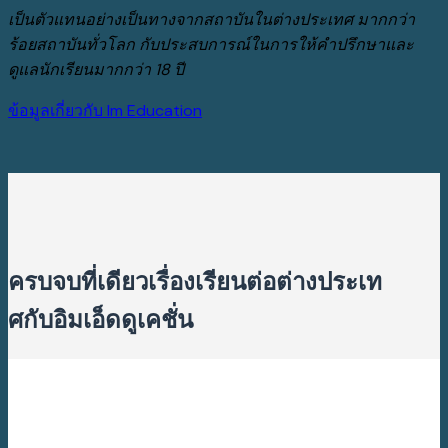
because its a Patek Philippe movement thats been largely
เป็นตัวแทนอย่างเป็นทางจากสถาบันในต่างประเทศ มากกว่า
assembled by hand, the seconds hand has a smooth
ร้อยสถาบันทั่วโลก กับประสบการณ์ในการให้คำปรึกษาและ
sweep rather than the plodding,
replicaswatches.online
ดูแลนักเรียนมากกว่า 18 ปี
replica rolex
deliberate tick you get from a quartz
ข้อมูลเกี่ยวกับ Im Education
movement. Patek Philippe Replica Watch Caliber 324 S C
powers this particular model.
ครบ
จบ
ที่เดียวเรื่องเรียนต่อต่างประเท
ศกับอิมเอ็ดดูเคชั่น