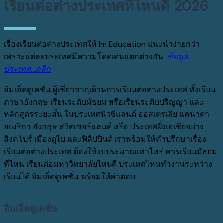
เรียนต่อต่างประเทศที่ไหนดี 2026
เรื่องเรียนต่อต่างประเทศให้ Im Education แนะนำง่ายกว่า
เพราะแต่ละประเทศมีความโดดเด่นแตกต่างกัน
ข้อมูล
ประเทศ…คลิก
อิมเอ็ดดูเคชั่น ผู้เชี่ยวชาญด้านการเรียนต่อต่างประเทศ
ทั้งเรียน
ภาษาอังกฤษ
เรียนระดับมัธยม
หรือเรียนระดับปริญญา
และ
หลักสูตรระยะสั้น
ในประเทศนิวซีแลนด์
ออสเตรเลีย
แคนาดา
อเมริกา
อังกฤษ
สวิตเซอร์แลนด์
หรือ
ประเทศฝั่งเอเชียอย่าง
สิงคโปร์ เมืองดูไบ และฟิลิปปินส์
เราพร้อม
ให้คำปรึกษาเรื่อง
เรียนต่อต่างประเทศ ต้องใช้งบประมาณเท่าไหร่ ควรเรียนมัธยม
ที่ไหน เรียนต่อมหาวิทยาลัยไหนดี ประเทศไหนทำงานระหว่าง
เรียนได้ อิมเอ็ดดูเคชั่น พร้อมให้คำตอบ
It beats at 4 HZ. Water resistant to 30 m, it has the
อิมเอ็ดดูเคชั่น
following functions: hours, minutes, seconds, and date. And