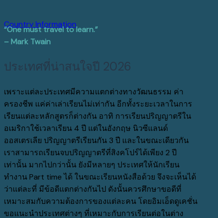
Country Information
“One must travel to learn.”
– Mark Twain
ประเทศที่น่าสนใจปี 2026
เพราะแต่ละประเทศมีความแตกต่างทางวัฒนธรรม
ค่า
ครองชีพ
แค่ค่าเล่าเรียนไม่เท่ากัน
อีกทั้งระยะเวลาในการ
เรียนแต่ละหลักสูตรก็ต่างกัน
อาทิ
การเรียน
ปริญญาตรีใน
อเมริกาใช้เวลาเรียน
4
ปี
แต่ในอังกฤษ
นิวซีแลนด์
ออสเตรเลีย
ปริญญาตรี
เรียนกัน
3
ปี
และในขณะเดียวกัน
เราสามารถเรียนจบปริญญาตรีที่สิงคโปร์ได้เพียง
2
ปี
เท่า
นั้น
มากไปกว่านั้น
ยังมีหลายๆ
ประเทศให้นักเรียน
ทำงาน
Part time
ได้
ในขณะเรียนหนังสือด้วย
จึงจะเห็นได้
ว่าแต่ละที่
มีข้อดีแตกต่างกันไป
ดังนั้นควรศึกษาขอดีที่
เหมาะสมกับความต้องการของแต่ละคน
โดยอิมเอ็ดดูเคชั่น
ขอแนะนำประเทศต่างๆ ที่เหมาะกับการเรียนต่อในต่าง