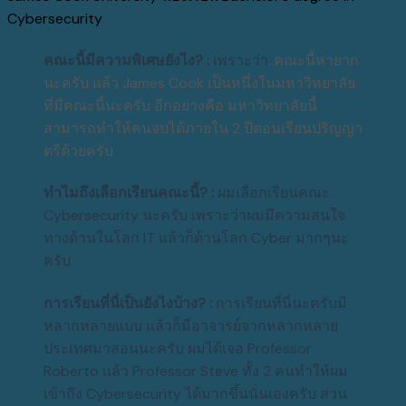
Cybersecurity
คณะนี้มีความพิเศษยังไง
? :
เพราะว่า
..
คณะนี้หายาก
นะครับ
แล้ว
James Cook
เป็นหนึ่งในมหาวิทยาลัย
ที่มีคณะนี้นะครับ
อีกอย่างคือ
มหาวิทยาลัยนี้
สามารถทำให้คนจบได้ภายใน
2
ปีตอนเรียนปริญญา
ตรีด้วยครับ
ทำไมถึงเลือกเรียนคณะนี้
? :
ผมเลือกเรียนคณะ
Cybersecurity
นะครับ
เพราะว่าผมมีความสนใจ
ทางด้านในโลก
IT
แล้วก็ด้านโลก
Cyber
มากๆนะ
ครับ
การเรียนที่นี่เป็นยังไงบ้าง
?
:
การเรียนที่นี่นะครับมี
หลากหลายแบบ
แล้วก็มีอาจารย์จากหลากหลาย
ประเทศมาสอนนะครับ
ผมได้เจอ
Professor
Roberto
แล้ว
Professor Steve
ทั้ง
2
คนทำให้ผม
เข้าถึง
Cybersecurity
ได้มากขึ้นนั่นเองครับ
ส่วน