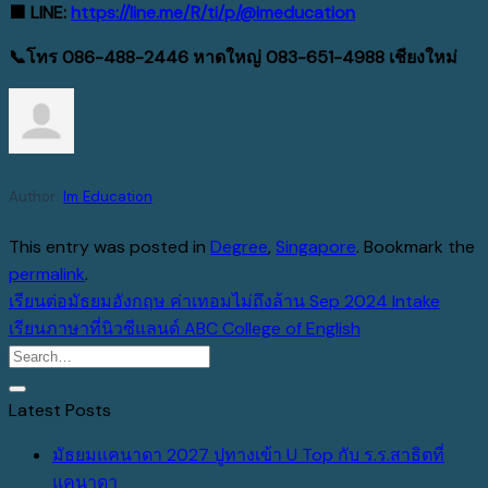
🟩
LINE:
https://line.me/R/ti/p/@imeducation
📞
โทร
086-488-2446
หาดใหญ่
083-651-4988 เชียงใหม่
Author:
Im Education
This entry was posted in
Degree
,
Singapore
. Bookmark the
permalink
.
เรียนต่อมัธยมอังกฤษ ค่าเทอมไม่ถึงล้าน Sep 2024 Intake
เรียนภาษาที่นิวซีแลนด์ ABC College of English
Latest Posts
มัธยมแคนาดา 2027 ปูทางเข้า U Top กับ ร.ร.สาธิตที่
No
แคนาดา