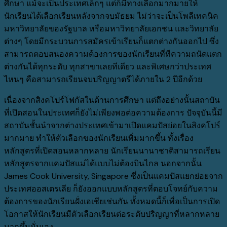
ศึกษา
แม้จะเป็นประเทศเล็กๆ
แต่ก็มีทางเลือกมากมายให้
นักเรียนได้เลือกเรียนหลังจากจบมัธยม
ไม่ว่าจะเป็นโพลีเทคนิค
มหาวิทยาลัยของรัฐบาล
หรือมหาวิทยาลัยเอกชน
และวิทยาลัย
ต่างๆ
โดยมีกระบวนการสมัครเข้าเรียนก็แตกต่างกันออกไป
ซึ่ง
สามารถตอบสนองความต้องการของนักเรียนที่ทีความถนัดแตก
ต่างกันได้ทุกระดับ
ทุกสาขาเลยทีเดียว
และพิเศษกว่าประเทศ
ไหนๆ
คือสามารถเรียนจบปริญญาตรีได้ภายใน
2
ปีอีกด้วย
เนื่องจากสิงคโปร์โฟกัสในด้านการศึกษา
แต่ถึงอย่างนั้นสถาบัน
ที่เปิดสอนในประเทศก็ยังไม่เพียงพอต่อความต้องการ
ปัจจุบันนี้มี
สถาบันชั้นนำจากต่างประเทศเข้ามาเปิดแคมปัสย่อยในสิงคโปร์
มากมาย
ทำให้ตัวเลือกของนักเรียนเพิ่มมากขึ้น
ทั้งเรื่อง
หลักสูตรที่เปิดสอนหลากหลาย
นักเรียนนานาชาติสามารถเรียน
หลักสูตรจากแคมปัสแม่ได้แบบไม่ต้องบินไกล
นอกจากนั้น
James Cook University, Singapore
ซึ่งเป็นแคมปัสแยกย่อยจาก
ประเทศออสเตรเลีย
ก็ยังออกแบบหลักสูตรที่ตอบโจทย์กับความ
ต้องการของนักเรียนฝั่งเอเชียเช่นกัน
ทั้งหมดนี้ก็เพื่อเป็นการเปิด
โอกาสให้นักเรียนมีตัวเลือกเรียนต่อระดับปริญญาที่หลากหลาย
มากขึ้นนั่นเอง