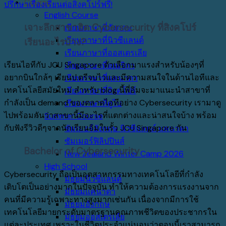
Course
ปรึกษาเรื่องเรียนต่อสิงคโปร์ฟรี!
English Course
เจาะลึกสาขาฮิต Cybersecurity ที่สิงคโปร์
เรียนภาษาที่อังกฤษ
เรียนภาษาที่นิวซีแลนด์
เรียนอะไรบ้าง?
เรียนภาษาที่ออสเตรเลีย
เรียนไอทีกับ JCU Singapore ตัวเลือกมาแรงสำหรับน้องๆที่
เรียนภาษาที่อเมริกา
อยากบินใกล้ๆ เรียนป.ตรีจบไวและมีความสนใจในด้านไอทีและ
เรียนภาษาที่แคนาดา
เทคโนโลยีสมัยใหม่ สำหรับ blog นี้พี่อิมจะมาแนะนำสาขาที่
เรียนภาษาที่สิงคโปร์
กำลังเป็น demand ของตลาดไอทีอย่าง Cybersecurity เรามาดู
เรียนภาษาที่ดูไบ
ไปพร้อมกันว่าสาขานี้มีอะไรที่แตกต่างและน่าสนใจบ้าง พร้อม
Summer Course
กับฟังรีวิวดีๆจากนักเรียนอิมในรั้ว JCU Singapore กัน
ซัมเมอร์อังกฤษ นิวซีแลนด์ แคนาดา
ซัมเมอร์ฟิลิปปินส์
Bachelor of Cybersecurity
New Zealand Winter Camp 2026
High School
Cybersecurity
ถือเป็นอุตสาหกรรมทางเทคโนโลยีที่กำลัง
มัธยมนิวซีแลนด์
เติบโตเป็นอย่างมากในปัจจุบัน
ทำให้ความต้องการแรงงานจาก
มัธยมแคนาดา
คนที่มีความรู้เฉพาะทางสูงมากเช่นกัน
เนื่องจากมีการใช้
มัธยมอังกฤษ
เทคโนโลยี
มายกระดับมาตรฐานคุณภาพชีวิตของประชากรใน
มัธยมออสเตรเลีย
แต่ละประเทศ
เพราะในชีวิตประจำแน่นอนว่าตอนนี้เราสามารถ