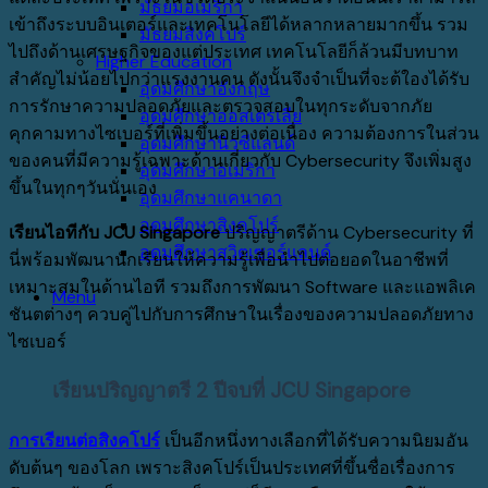
มัธยมอเมริกา
เข้าถึงระบบอินเตอร์และเทคโนโลยีได้หลากหลายมากขึ้น
รวม
มัธยมสิงคโปร์
ไปถึงด้านเศรษฐกิจของแต่ประเทศ
เทคโนโลยีก็ล้วนมีบทบาท
Higher Education
สำคัญไม่น้อยไปกว่าแรงงานคน
ดังนั้นจึงจำเป็นที่จะต้ใองได้รับ
อุดมศึกษาอังกฤษ
การรักษาความปลอดภัยและตรวจสอบในทุกระดับจากภัย
อุดมศึกษาออสเตรเลีย
คุกคามทางไซเบอร์ที่เพิ่มขึ้นอย่างต่อเนื่อง ความต้องการในส่วน
อุดมศึกษานิวซีแลนด์
ของคนที่มีความรู้เฉพาะด้านเกี่ยวกับ Cybersecurity จึงเพิ่มสูง
อุดมศึกษาอเมริกา
ขึ้นในทุกๆวันนั่นเอง
อุดมศึกษาแคนาดา
อุดมศึกษาสิงคโปร์
เรียนไอทีกับ JCU Singapore
ปริญญาตรีด้าน
Cybersecurity
ที่
อุดมศึกษาสวิตเซอร์แลนด์
นี่พร้อมพัฒนานักเรียนให้ความรู้เพื่อนำไปต่อยอดในอาชีพที่
เหมาะสมในด้านไอที
รวมถึงการพัฒนา
Software
และแอพลิเค
Menu
ชันตต่างๆ
ควบคู่ไปกับการศึกษาในเรื่องของความปลอดภัยทาง
ไซเบอร์
เรียนปริญญาตรี
2
ปีจบที่
JCU Singapore
การเรียนต่อสิงคโปร์
เป็นอีกหนึ่งทางเลือกที่ได้รับความนิยมอัน
ดับต้นๆ
ของโลก
เพราะสิงคโปร์เป็นประเทศที่ขึ้นชื่อเรื่องการ