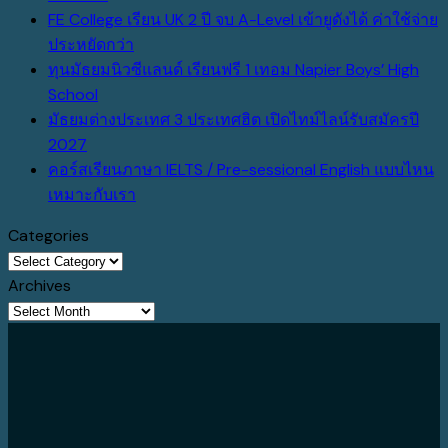
Comments
FE College เรียน UK 2 ปี จบ A-Level เข้ายูดังได้ ค่าใช้จ่าย
on
No
ประหยัดกว่า
มัธยม
Comments
ทุนมัธยมนิวซีแลนด์ เรียนฟรี 1 เทอม Napier Boys’ High
แคนาดา
on
No
School
2027
FE
Comments
มัธยมต่างประเทศ 3 ประเทศฮิต เปิดไทม์ไลน์รับสมัครปี
on
ปู
College
No
2027
ทุน
ทาง
เรียน
Comments
คอร์สเรียนภาษา IELTS / Pre-sessional English แบบไหน
on
มัธยม
เข้า
UK
No
เหมาะกับเรา
มัธยม
นิวซีแลนด์
U
2
Comments
Categories
ต่าง
เรียน
Top
ปี
on
Categories
ประเทศ
ฟรี
กับ
จบ
คอร์ส
Archives
3
1
ร.ร.สาธิต
A-
เรียน
Archives
ประเทศ
เทอม
ที่
Level
ภาษา
ฮิต
Napier
แคนาดา
เข้า
IELTS
เปิด
Boys’
ยู
/
ไทม์
High
ดัง
Pre-
ไลน์
School
ได้
sessional
รับ
ค่า
English