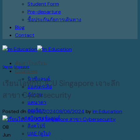
Student Form
Pre-departure
ซื้อประกันภัยการเดินทาง
Blog
Contact
ค้นหาโรงเรียน
Degree
,
Singapore
Countries
นิวซีแลนด์
เรียนไอทีกับ JCU Singapore เจาะลึก
ออสเตรเลีย
สาขา Cybersecurity
อังกฤษ
แคนาดา
อเมริกา
Posted on
08/06/2024
08/06/2024
by
Im Education
สวิตเซอร์แลนด์
สิงคโปร์
08
UAE (ดูไบ)
Jun