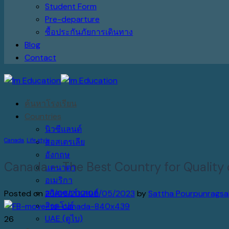
Student Form
Pre-departure
ซื้อประกันภัยการเดินทาง
Blog
Contact
ค้นหาโรงเรียน
Countries
นิวซีแลนด์
Canada
,
Life style
ออสเตรเลีย
อังกฤษ
Canada – The Best Country for Quality o
แคนาดา
อเมริกา
สวิตเซอร์แลนด์
Posted on
26/06/2021
05/05/2023
by
Sattha Pourpunragsa
สิงคโปร์
UAE (ดูไบ)
26