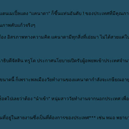
นเมเปิ้ลแดง “แคนาดา” ก็ขึ้นแท่นอันดับ 1 ของประเทศที่มีคุณภาพช
ุณภาพคับแก้วจริงๆ
อง อิสรภาพทางความคิด แคนาดามีทุกสิ่งที่เอ่ยมา ไม่ได้สวยแค่ใน
านาธิบดีจัสติน ทรูโด ประกาศนโยบายเปิดรับผู้อพยพเข้าประเทศจำ
ขนาดนี้ ก็เพราะพลเมืองวัยทำงานของแคนาดากำลังจะเกษียณอายุภ
ามช็อตไปเลยว่าต้อง “นำเข้า” หนุ่มสาววัยทำงานจากนอกประเทศ เพื
ี่อยู่ในสายงานซึ่งเป็นที่ต้องการของประเทศ*** เช่น หมอ พยาบา