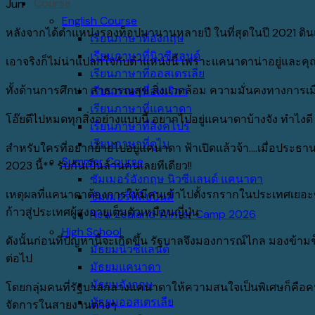
Course
Jun
English Course
หลังจากได้ตำแหน่งรองท็อปมานานหลายปี ในที่สุดในปี 2021 ดินแด
เรียนภาษาที่อังกฤษ
เรียนภาษาที่นิวซีแลนด์
เอาจริงก็ไม่น่าแปลกใจกับตำแหน่งนี้ เพราะแคนาดาน่าอยู่และค
เรียนภาษาที่ออสเตรเลีย
ทั้งด้านการศึกษา สาธารณสุข สิ่งแวดล้อม ความมั่นคงทางการเมื
เรียนภาษาที่อเมริกา
เรียนภาษาที่แคนาดา
โอ๊ยดีไปหมดทุกสิ่งอย่างแบบนี้ อยากไปอยู่แคนาดาบ้างจัง ทำไงดี
เรียนภาษาที่สิงคโปร์
เรียนภาษาที่ดูไบ
สำหรับใครที่อยากย้ายไปอยู่แคนาดา ฟ้าเปิดแล้วจ้า….เมื่อประธ
Summer Course
2023 นี้** รับกันเป็นล้านคนเลยทีเดียว!!
ซัมเมอร์อังกฤษ นิวซีแลนด์ แคนาดา
เหตุผลที่แคนาดาต้องการให้มีคนเข้าไปตั้งรกรากในประเทศเยอะ
ซัมเมอร์ฟิลิปปินส์
ก้าวสู่ประเทศผู้สูงอายุเต็มตัวเหมือนญี่ปุ่น
New Zealand Winter Camp 2026
High School
ดังนั้นก่อนที่ปัญหานี้จะเกิดขึ้น รัฐบาลจึงมองการณ์ไกล มองข้
มัธยมนิวซีแลนด์
ต่อไป
มัธยมแคนาดา
มัธยมอังกฤษ
โดยกลุ่มคนที่รัฐบาลกลางแคนาดาให้ความสนใจเป็นพิเศษก็คือคนท
มัธยมออสเตรเลีย
จัดการในสายงานต่างๆ