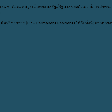
มชาติอุดมสมบูรณ์ แต่ละมลรัฐมีรัฐบาลของตัวเอง มีการปกครอง
ย
ัครวีซ่าถาวร (PR – Permanent Resident) ได้กับทั้งรัฐบาล