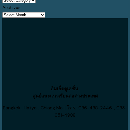
ประเทศ
ฟรี
กับ
จบ
คอร์ส
Archives
3
1
ร.ร.สาธิต
A-
เรียน
Archives
ประเทศ
เทอม
ที่
Level
ภาษา
ฮิต
Napier
แคนาดา
เข้า
IELTS
เปิด
Boys’
ยู
/
ไทม์
High
ดัง
Pre-
ไลน์
School
ได้
sessional
รับ
ค่า
English
สมัคร
ใช้
แบบ
ปี
จ่าย
ไหน
2027
ประหยัด
เหมาะ
กว่า
กับ
อิมเอ็ดดูเคชั่น
เรา
ศูนย์แนะแนวเรียนต่อต่างประเทศ
Bangkok , Hatyai , Chiang Mai | โทร. 086-488-2446 , 083-
651-4988