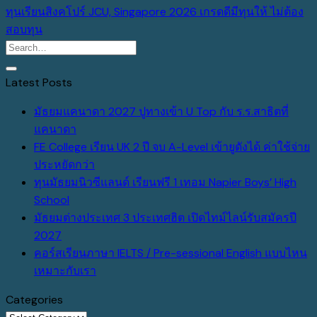
ทุนเรียนสิงคโปร์ JCU, Singapore 2026 เกรดดีมีทุนให้ ไม่ต้อง
สอบทุน
Latest Posts
มัธยมแคนาดา 2027 ปูทางเข้า U Top กับ ร.ร.สาธิตที่
No
แคนาดา
Comments
FE College เรียน UK 2 ปี จบ A-Level เข้ายูดังได้ ค่าใช้จ่าย
on
No
ประหยัดกว่า
มัธยม
Comments
ทุนมัธยมนิวซีแลนด์ เรียนฟรี 1 เทอม Napier Boys’ High
แคนาดา
on
No
School
2027
FE
Comments
มัธยมต่างประเทศ 3 ประเทศฮิต เปิดไทม์ไลน์รับสมัครปี
on
ปู
College
No
2027
ทุน
ทาง
เรียน
Comments
คอร์สเรียนภาษา IELTS / Pre-sessional English แบบไหน
on
มัธยม
เข้า
UK
No
เหมาะกับเรา
มัธยม
นิวซีแลนด์
U
2
Comments
Categories
ต่าง
เรียน
Top
ปี
on
Categories