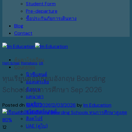
Student Form
Pre-departure
ซื้อประกันภัยการเดินทาง
Blog
Contact
ค้นหาโรงเรียน
High School
,
Promotions
,
UK
Countries
นิวซีแลนด์
ทุนเรียนต่อมัธยมอังกฤษ Boarding
ออสเตรเลีย
Schools ทุนการศึกษา Sep 2026
อังกฤษ
แคนาดา
อเมริกา
Posted on
12/02/2026
12/03/2026
by
Im Education
สวิตเซอร์แลนด์
สิงคโปร์
UAE (ดูไบ)
12