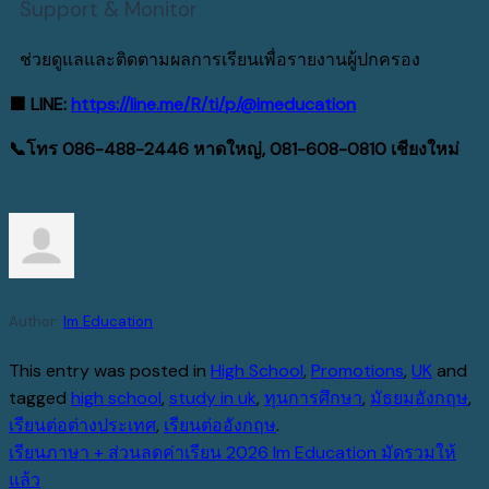
Support & Monitor
ช่วยดูแลและติดตามผลการเรียนเพื่อรายงานผู้ปกครอง
🟩
LINE:
https://line.me/R/ti/p/@imeducation
📞
โทร 086-488-2446 หาดใหญ่, 081-608-0810 เชียงใหม่
Author:
Im Education
This entry was posted in
High School
,
Promotions
,
UK
and
tagged
high school
,
study in uk
,
ทุนการศึกษา
,
มัธยมอังกฤษ
,
เรียนต่อต่างประเทศ
,
เรียนต่ออังกฤษ
.
เรียนภาษา + ส่วนลดค่าเรียน 2026 Im Education มัดรวมให้
แล้ว