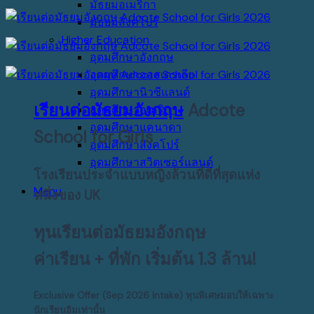
มัธยมอเมริกา
มัธยมสิงคโปร์
Higher Education
อุดมศึกษาอังกฤษ
อุดมศึกษาออสเตรเลีย
อุดมศึกษานิวซีแลนด์
เรียนต่อมัธยมอังกฤษ
Adcote
อุดมศึกษาอเมริกา
อุดมศึกษาแคนาดา
School for Girls
อุดมศึกษาสิงคโปร์
อุดมศึกษาสวิตเซอร์แลนด์
โรงเรียนประจำแบบหญิงล้วนที่ดีที่สุดแห่ง
Menu
หนึ่งของ UK
ทุนเรียนต่อมัธยมอังกฤษ
ค่าเรียน + ที่พัก เริ่มต้น 1.3 ล้าน!
Exclusive Offer (Sep 2026 Intake) ทุ
นพิเศษมอบให้เฉพาะ
นักเรียนอิมเท่านั้น