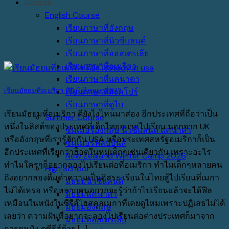
Course
English Course
เรียนภาษาที่อังกฤษ
เรียนภาษาที่นิวซีแลนด์
เรียนภาษาที่ออสเตรเลีย
เรียนภาษาที่อเมริกา
เรียนภาษาที่แคนาดา
เรียนมัธยมที่อเมริกา ดียังไงไหนมาส่อง!?
เรียนภาษาที่สิงคโปร์
เรียนภาษาที่ดูไบ
เรียนมัธยมที่อเมริกา ดียังไงไหนมาส่อง อีกประเทศที่ถือว่าเป็น
Summer Course
หนึ่งในลิสต์ของประเทศที่เด็กไทยอยากไปเรียน นอกจาก UK
ซัมเมอร์อังกฤษ นิวซีแลนด์ แคนาดา
หรืออังกฤษที่เรารู้จักกัน USA หรือประเทศสหรัฐอเมริกาก็เป็น
ซัมเมอร์ฟิลิปปินส์
อีกประเทศที่เรียกว่าฮ็อตในหมู่เด็กๆเช่นเดียวกัน เพราะอะไร
New Zealand Winter Camp 2026
ทำไมใครๆก็อยากลองไปเรียนต่อที่อเมริกา ทำไมเด็กๆหลายคน
High School
ถึงอยากลองดื่มด่ำความเป็นอิสระ เรียนในไทยสู้ไปเรียนที่เมกา
มัธยมนิวซีแลนด์
ไม่ได้เหรอ หรือหลายคนอยากจะรู้ว่าถ้าไปเรียนแล้วจะได้ฟีล
มัธยมแคนาดา
เหมือนในหนังในซีรีส์ไฮสคูลเมกาที่เคยดูไหมเพราะปฏิเสธไม่ได้
มัธยมอังกฤษ
เลยว่า ความฝันที่อยากจะลองไปเรียนต่อต่างประเทศก็มาจาก
มัธยมออสเตรเลีย
การดูหนัง ดูซีรีส์ด้วย [...]