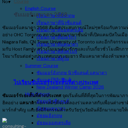
Course
Nov
English Course
ซัมเมอร์แคนาดา 2568
เรียนภาษาที่อังกฤษ
เรียนภาษาที่นิวซีแลนด์
ซัมเมอร์แคนาดา 2568 สัมผัสประสบการณ์ใหม่ๆพร้อมกับความท้
เรียนภาษาที่ออสเตรเลีย
อย่าง OHC Toronto สถาบันสอนภาษาชั้นนำที่เปิดแคมปัสในเมืองที
เรียนภาษาที่อเมริกา
Niagara Falls, CN Towe, University of Toronto และอีกกิจกรร
เรียนภาษาที่แคนาดา
มกับ Host Family สร้างโมเมนต์น่ารักๆและเก็บเกี่ยวชั่วโมงฝึก
เรียนภาษาที่สิงคโปร์
ใจมาเรียนต่อต่างประเทศแบบระยะยาว ทีมแคนาดาต้องห้ามพลาด ซ
เรียนภาษาที่ดูไบ
Summer Course
ซัมเมอร์อังกฤษ นิวซีแลนด์ แคนาดา
ซัมเมอร์ฟิลิปปินส์
ไปเรียนซัมเมอร์ระยะสั้นที่ต่างประเทศ
New Zealand Winter Camp 2026
High School
ซัมเมอร์ระยะสั้นที่ต่างประเทศ
จุดเริ่มต้นที่ดีที่สุดในการพัฒ
มัธยมนิวซีแลนด์
ฮิตอย่าง
แคนาดา
โอกาสดีๆที่จะได้ลองร่วมคลาสกับเพื่อนต่างชาต
มัธยมแคนาดา
มาร์กสำคัญ และยังมีกิจกรรมสำหรับวัยรุ่นวัยมันส์อีกมากมายใ
มัธยมอังกฤษ
มัธยมออสเตรเลีย