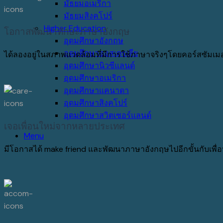
มัธยมอเมริกา
มัธยมสิงคโปร์
Higher Education
โอกาสพัฒนาทักษะภาษาอังกฤษ
อุดมศึกษาอังกฤษ
อุดมศึกษาออสเตรเลีย
ได้ลองอยู่ในสภาพแวดล้อมที่มีการใช้ภาษาจริงๆโดยคอร์สซัมเม
อุดมศึกษานิวซีแลนด์
อุดมศึกษาอเมริกา
อุดมศึกษาแคนาดา
อุดมศึกษาสิงคโปร์
อุดมศึกษาสวิตเซอร์แลนด์
เจอเพื่อนใหม่จากหลายประเทศ
Menu
มีโอกาสได้ make friend และพัฒนาภาษาอังกฤษไปอีกขั้นกับเพื่