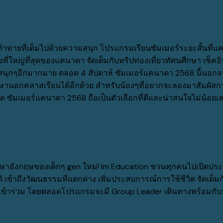
าทายที่เต็มไปด้วยความสนุก โปรแกรมเรียนซัมเมอร์ระยะสั้นที่
่ใหญ่ที่สุดของแคนาดา จัดเต็มกับทริปท่องเที่ยวทัศนศึกษา เช็คอ
มสนุกๆอีกมากมาย ตลอด 4 สัปดาห์ ซัมเมอร์แคนาดา 2568 นี้นอกจาก
ภาษานอกคลาสเรียนได้อีกด้วย สำหรับน้องๆที่อยากจะลองมาสัมผัสกา
ัมเมอร์แคนาดา 2568 ถือเป็นตัวเลือกที่ดีและน่าสนใจไม่น้อยเลย
นาภาษาอังกฤษของเด็กๆ gen ใหม่! Im Education ชวนทุกคนไปเปิดป
ิ เข้าถึงวัฒนธรรมที่แตกต่าง เพิ่มประสบการณ์การใช้ชีวิต จัดเต
ห้เข้าร่วม โดยตลอดโปรแกรมจะมี Group Leader เดินทางพร้อมกับ