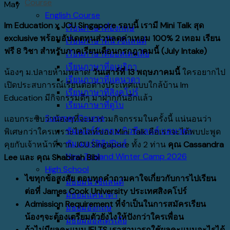
Course
May
English Course
Im Education x JCU Singapore
รอบนี้
เรามี
Mini Talk
สุด
เรียนภาษาที่อังกฤษ
exclusive
พร้อมอัปเดตทุนส่วนลดค่าเทอม
100% 2
เทอม
เรียน
เรียนภาษาที่นิวซีแลนด์
ฟรี
8
วิชา
สำหรับภาคเรียนเดือนกรกฎาคมนี้
(July Intake)
เรียนภาษาที่ออสเตรเลีย
เรียนภาษาที่อเมริกา
น้องๆ ม.ปลายห้ามพลาด!
วันเสาร์ที่
13
พฤษภาคมนี้
ใครอยากไป
เรียนภาษาที่แคนาดา
เปิดประสบการณ์เรียนต่อต่างประเทศแบบใกล้บ้าน Im
เรียนภาษาที่สิงคโปร์
Education มีกิจกรรมดีๆ มาฝากกันอีกแล้ว
เรียนภาษาที่ดูไบ
Summer Course
แอบกระซิบว่าน้องๆที่จะมาร่วมกิจกรรมในครั้งนี้ แน่นอนว่า
ซัมเมอร์อังกฤษ นิวซีแลนด์ แคนาดา
พิเศษกว่าใครเพราะไฮไลท์ของ Mini Talk คือเราจะได้พบปะพูด
ซัมเมอร์ฟิลิปปินส์
คุยกับเจ้าหน้าที่จาก JCU Singapore ทั้ง 2 ท่าน
คุณ
Cassandra
New Zealand Winter Camp 2026
Lee และ คุณ Shabirah Bibi
High School
ไขทุกข้อสงสัย ตอบทุกคำถามคาใจเกี่ยวกับการไปเรียน
มัธยมนิวซีแลนด์
ต่อที่
James Cook University ประเทศสิงคโปร์
มัธยมแคนาดา
Admission Requirement ที่จำเป็นในการสมัครเรียน
มัธยมอังกฤษ
น้องๆจะต้องเตรียมตัวยังไงให้ปังกว่าใครเพื่อน
มัธยมออสเตรเลีย
ถ้าไม่มีผลคะแนน
IELTS เราสามารถใช้ผลคะแนนอะไรได้