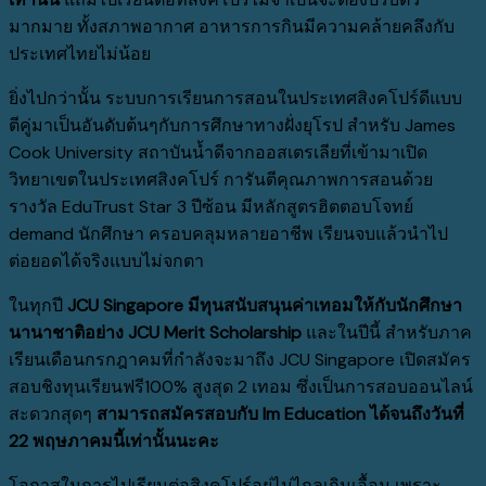
มากมาย ทั้งสภาพอากาศ อาหารการกินมีความคล้ายคลึงกับ
ประเทศไทยไม่น้อย
ยิ่งไปกว่านั้น ระบบการเรียนการสอนในประเทศสิงคโปร์ดีแบบ
ตีคู่มาเป็นอันดับต้นๆกับการศึกษาทางฝั่งยุโรป สำหรับ James
Cook University สถาบันน้ำดีจากออสเตรเลียที่เข้ามาเปิด
วิทยาเขตในประเทศสิงคโปร์ การันตีคุณภาพการสอนด้วย
รางวัล EduTrust Star 3 ปีซ้อน มีหลักสูตรฮิตตอบโจทย์
demand นักศึกษา ครอบคลุมหลายอาชีพ เรียนจบแล้วนำไป
ต่อยอดได้จริงแบบไม่จกตา
ในทุกปี
JCU Singapore มีทุนสนับสนุนค่าเทอมให้กับนักศึกษา
นานาชาติอย่าง JCU Merit Scholarship
และในปีนี้ สำหรับภาค
เรียนเดือนกรกฎาคมที่กำลังจะมาถึง JCU Singapore เปิดสมัคร
สอบชิงทุนเรียนฟรี100% สูงสุด 2 เทอม ซึ่งเป็นการสอบออนไลน์
สะดวกสุดๆ
สามารถสมัครสอบกับ
Im Education ได้จนถึงวันที่
22 พฤษภาคมนี้เท่านั้นนะคะ
โอกาสในการไปเรียนต่อสิงคโปร์อยู่ไม่ไกลเกินเอื้อม เพราะ