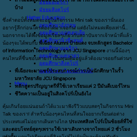
มัธยมอเมริกา
บ้าง
มัธยมสิงคโปร์
Higher Education
ซึ่งคำตอบทั้งหมดจะอยู่ในกิจกรรม Mini talk ของเรานั่นเอง
อุดมศึกษาอังกฤษ
อยากรู้ลึกก่อนใครต้องได้มาเจอกัน! แต่ยังไม่หมดเพียงเท่านี้…
อุดมศึกษาออสเตรเลีย
นอกจากจะได้ฟังข้อมูลเรียลๆเกี่ยวกับสถาบันจากเจ้าหน้าที่แล้ว
อุดมศึกษานิวซีแลนด์
น้องๆจะได้พบกับ
พี่เฉียง
Alumni ป้ายแดง จบหลักสูตร Bachelor
อุดมศึกษาอเมริกา
of Information Technology จาก JCU Singapore
งานนี้น้องๆ
อุดมศึกษาแคนาดา
คนไหนที่ชื่นชอบสาย IT เป็นทุนเดิมอยู่แล้วต้องมาจอยกันด่วนๆ
อุดมศึกษาสิงคโปร์
พี่เฉียงจะมาแชร์ประสบการณ์การเป็นนักศึกษาในรั้ว
อุดมศึกษาสวิตเซอร์แลนด์
มหาวิทยาลัย
JCU Singapore
Menu
หลักสูตรปริญญาตรีที่ใช้เวลาเรียนแค่ 2 ปีมันดีเบอร์ไหน
ชีวิตความเป็นอยู่ในสิงคโปร์เป็นยังไง
คุ้มเกินร้อยแน่นอนถ้าได้แวะมาฟังรีวิวแบบสดๆในกิจกรรม Mini
Talk ของเรา! สำหรับน้องๆคนไหนที่สนใจอยากเรียนต่อต่าง
ประเทศแต่ไม่อยากเดินทางไกล
ประเทศสิงคโปร์เป็นช้อยส์ที่ใช่
และตอบโจทย์สุดๆเพราะใช้เวลาเดินทางจากไทยแค่ 2 ชั่วโมง
เท่านั้น
แถมไปเรียนต่อที่สิงคโปร์ไม่จำเป็นจะต้องปรับตัว