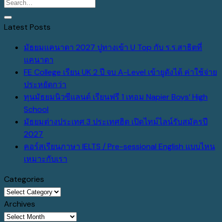
Latest Posts
มัธยมแคนาดา 2027 ปูทางเข้า U Top กับ ร.ร.สาธิตที่
No
แคนาดา
Comments
FE College เรียน UK 2 ปี จบ A-Level เข้ายูดังได้ ค่าใช้จ่าย
on
No
ประหยัดกว่า
มัธยม
Comments
ทุนมัธยมนิวซีแลนด์ เรียนฟรี 1 เทอม Napier Boys’ High
แคนาดา
on
No
School
2027
FE
Comments
มัธยมต่างประเทศ 3 ประเทศฮิต เปิดไทม์ไลน์รับสมัครปี
on
ปู
College
No
2027
ทุน
ทาง
เรียน
Comments
คอร์สเรียนภาษา IELTS / Pre-sessional English แบบไหน
on
มัธยม
เข้า
UK
No
เหมาะกับเรา
มัธยม
นิวซีแลนด์
U
2
Comments
Categories
ต่าง
เรียน
Top
ปี
on
Categories
ประเทศ
ฟรี
กับ
จบ
คอร์ส
Archives
3
1
ร.ร.สาธิต
A-
เรียน
Archives
ประเทศ
เทอม
ที่
Level
ภาษา