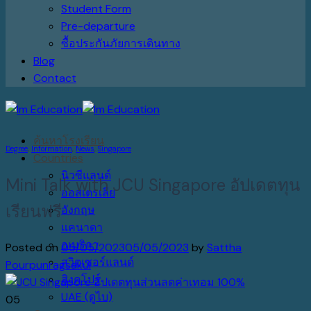
Student Form
Pre-departure
ซื้อประกันภัยการเดินทาง
Blog
Contact
ค้นหาโรงเรียน
Degree
,
Information
,
News
,
Singapore
Countries
นิวซีแลนด์
Mini Talk with JCU Singapore อัปเดตทุน
ออสเตรเลีย
เรียนฟรี
อังกฤษ
แคนาดา
อเมริกา
Posted on
05/05/2023
05/05/2023
by
Sattha
สวิตเซอร์แลนด์
Pourpunragsakul
สิงคโปร์
UAE (ดูไบ)
05