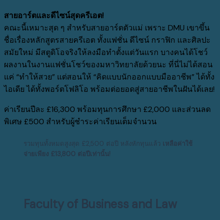
สายอาร์ตและดีไซน์สุดครีเอต!
คณะนี้เหมาะสุด ๆ สำหรับสายอาร์ตตัวแม่ เพราะ
DMU
เขาขึ้น
ชื่อเรื่องหลักสูตรสายครีเอต ทั้งแฟชั่น ดีไซน์ กราฟิก และศิลปะ
สมัยใหม่ มีสตูดิโอจริงให้ลงมือทำตั้งแต่วันแรก บางคนได้โชว์
ผลงานในงานแฟชั่นโชว์ของมหาวิทยาลัยด้วยนะ ที่นี่ไม่ได้สอน
แค่
“
ทำให้สวย
”
แต่สอนให้
“
คิดแบบนักออกแบบมืออาชีพ
”
ได้ทั้ง
ไอเดีย ได้ทั้งพอร์ตโฟลิโอ พร้อมต่อยอดสู่สายอาชีพในฝันได้เลย
!
ค่าเรียนปีละ
£16,300
พร้อมทุนการศึกษา
£2,000
และส่วนลด
พิเศษ
£500
สำหรับผู้ชำระค่าเรียนเต็มจำนวน
รวมทุนทั้งหมดสูงสุด
£2,500
ต่อปี หลังหักทุนแล้ว
เหลือค่าใช้
จ่ายเพียง
£13,800
ต่อปีเท่านั้น
!
Faculty of Business and Law