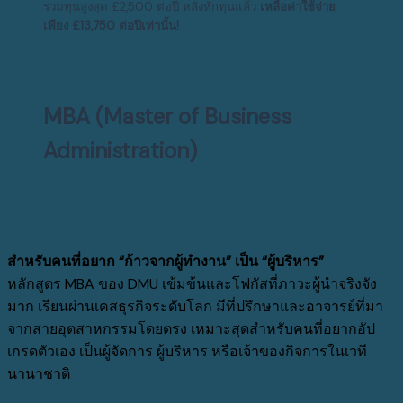
รวมทุนสูงสุด
£2,500
ต่อปี หลังหักทุนแล้ว
เหลือค่าใช้จ่าย
เพียง
£13,750
ต่อปีเท่านั้น!
MBA (Master of Business
Administration)
สำหรับคนที่อยาก
“
ก้าวจากผู้ทำงาน
”
เป็น
“
ผู้บริหาร
”
หลักสูตร
MBA
ของ
DMU
เข้มข้นและโฟกัสที่ภาวะผู้นำจริงจัง
มาก เรียนผ่านเคสธุรกิจระดับโลก มีที่ปรึกษาและอาจารย์ที่มา
จากสายอุตสาหกรรมโดยตรง เหมาะสุดสำหรับคนที่อยากอัป
เกรดตัวเอง เป็นผู้จัดการ ผู้บริหาร หรือเจ้าของกิจการในเวที
นานาชาติ