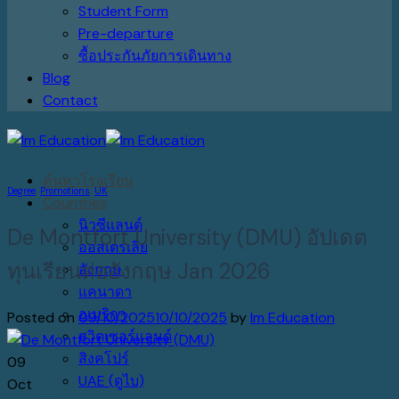
Student Form
Pre-departure
ซื้อประกันภัยการเดินทาง
Blog
Contact
ค้นหาโรงเรียน
Degree
,
Promotions
,
UK
Countries
นิวซีแลนด์
De Montfort University (DMU) อัปเดต
ออสเตรเลีย
ทุนเรียนต่ออังกฤษ Jan 2026
อังกฤษ
แคนาดา
อเมริกา
Posted on
09/10/2025
10/10/2025
by
Im Education
สวิตเซอร์แลนด์
สิงคโปร์
09
UAE (ดูไบ)
Oct