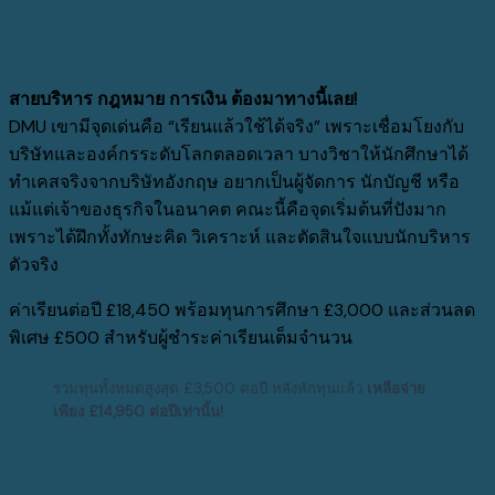
สายบริหาร กฎหมาย การเงิน ต้องมาทางนี้เลย
!
DMU
เขามีจุดเด่นคือ
“
เรียนแล้วใช้ได้จริง
”
เพราะเชื่อมโยงกับ
บริษัทและองค์กรระดับโลกตลอดเวลา บางวิชาให้นักศึกษาได้
ทำเคสจริงจากบริษัทอังกฤษ อยากเป็นผู้จัดการ นักบัญชี หรือ
แม้แต่เจ้าของธุรกิจในอนาคต คณะนี้คือจุดเริ่มต้นที่ปังมาก
เพราะได้ฝึกทั้งทักษะคิด วิเคราะห์ และตัดสินใจแบบนักบริหาร
ตัวจริง
ค่าเรียนต่อปี
£18,450
พร้อมทุนการศึกษา
£3,000
และส่วนลด
พิเศษ
£500
สำหรับผู้ชำระค่าเรียนเต็มจำนวน
รวมทุนทั้งหมดสูงสุด
£3,500
ต่อปี หลังหักทุนแล้ว
เหลือจ่าย
เพียง
£14,950
ต่อปีเท่านั้น
!