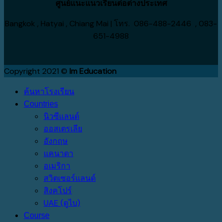
ศูนย์แนะแนวเรียนต่อต่างประเทศ
Bangkok , Hatyai , Chiang Mai | โทร. 086-488-2446 , 083-
651-4988
Copyright 2021 ©
Im Education
ค้นหาโรงเรียน
Countries
นิวซีแลนด์
ออสเตรเลีย
อังกฤษ
แคนาดา
อเมริกา
สวิตเซอร์แลนด์
สิงคโปร์
UAE (ดูไบ)
Course