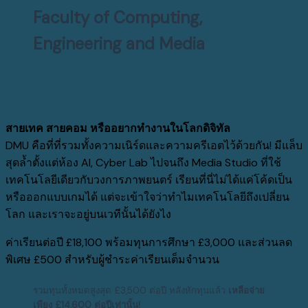
Faculty of Computing,
Engineering and Media
สายเทค สายคอม หรืออยากทำงานในโลกดิจิทัล
DMU
คือที่ที่รวมทั้งความเนิร์ดและความครีเอตไว้ด้วยกัน
!
มีแล็บ
สุดล้ำตั้งแต่ห้อง
AI, Cyber Lab
ไปจนถึง
Media Studio
ที่ใช้
เทคโนโลยีเดียวกับวงการภาพยนตร์ เรียนที่นี่ไม่ได้แค่โค้ดเป็น
หรือออกแบบเกมได้ แต่จะเข้าใจว่าทำไมเทคโนโลยีถึงเปลี่ยน
โลก และเราจะอยู่บนเวทีนั้นได้ยังไง
ค่าเรียนต่อปี
£18,100
พร้อมทุนการศึกษา
£3,000
และส่วนลด
พิเศษ
£500
สำหรับผู้ชำระค่าเรียนเต็มจำนวน
รวมทุนทั้งหมดสูงสุด
£3,500
ต่อปี หลังหักทุนแล้ว
เหลือจ่าย
เพียง
£14,600
ต่อปีเท่านั้น
!