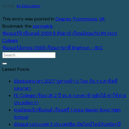
Author:
Im Education
This entry was posted in
Degree
,
Promotions
,
UK
.
Bookmark the
permalink
.
ซัมเมอร์นิวซีแลนด์ 2569 8 สัปดาห์ เรียนมัธยมกับ Mt Hutt
College
ซัมเมอร์อังกฤษ 2569 เรียนภาษาที่ Brighton – BLC
Latest Posts
มัธยมแคนาดา 2027 ปูทางเข้า U Top กับ ร.ร.สาธิตที่
No
แคนาดา
Comments
FE College เรียน UK 2 ปี จบ A-Level เข้ายูดังได้ ค่าใช้จ่าย
on
No
ประหยัดกว่า
มัธยม
Comments
ทุนมัธยมนิวซีแลนด์ เรียนฟรี 1 เทอม Napier Boys’ High
แคนาดา
on
No
School
2027
FE
Comments
มัธยมต่างประเทศ 3 ประเทศฮิต เปิดไทม์ไลน์รับสมัครปี