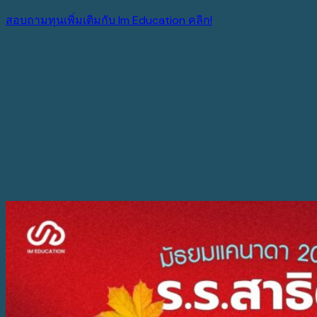
สอบถามทุนเพิ่มเติมกับ Im Education คลิก!