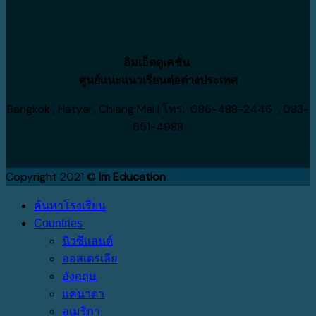
ปี
จ่าย
ไหน
2027
ประหยัด
เหมาะ
กว่า
กับ
อิมเอ็ดดูเคชั่น
เรา
ศูนย์แนะแนวเรียนต่อต่างประเทศ
Bangkok , Hatyai , Chiang Mai | โทร. 086-488-2446 , 083-
651-4988
Copyright 2021 ©
Im Education
ค้นหาโรงเรียน
Countries
นิวซีแลนด์
ออสเตรเลีย
อังกฤษ
แคนาดา
อเมริกา