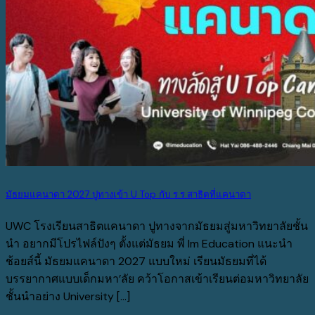
มัธยมแคนาดา 2027 ปูทางเข้า U Top กับ ร.ร.สาธิตที่แคนาดา
UWC โรงเรียนสาธิตแคนาดา ปูทางจากมัธยมสู่มหาวิทยาลัยชั้น
นำ อยากมีโปรไฟล์ปังๆ ตั้งแต่มัธยม พี่ Im Education แนะนำ
ช้อยส์นี้ มัธยมแคนาดา 2027 แบบใหม่ เรียนมัธยมที่ได้
บรรยากาศแบบเด็กมหา’ลัย คว้าโอกาสเข้าเรียนต่อมหาวิทยาลัย
ชั้นนำอย่าง University [...]