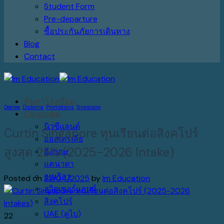
Student Form
Pre-departure
ซื้อประกันภัยการเดินทาง
Blog
Contact
ค้นหาโรงเรียน
Degree
,
Diploma
,
Promotions
,
Singapore
Countries
นิวซีแลนด์
Curtin Singapore ทุนเรียนต่อสิงคโปร์
ออสเตรเลีย
สูงสุด 25% (2025-2026 Intake)
อังกฤษ
แคนาดา
อเมริกา
Posted on
22/04/2025
by
Im Education
สวิตเซอร์แลนด์
สิงคโปร์
UAE (ดูไบ)
22