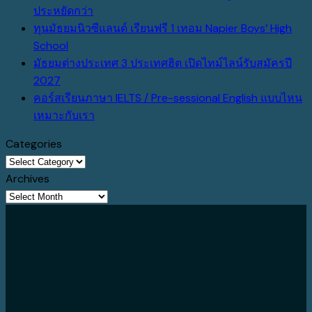
on
No
ประหยัดกว่า
มัธยม
Comments
ทุนมัธยมนิวซีแลนด์ เรียนฟรี 1 เทอม Napier Boys’ High
แคนาดา
on
No
School
2027
FE
Comments
มัธยมต่างประเทศ 3 ประเทศฮิต เปิดไทม์ไลน์รับสมัครปี
on
ปู
College
No
2027
ทุน
ทาง
เรียน
Comments
คอร์สเรียนภาษา IELTS / Pre-sessional English แบบไหน
on
มัธยม
เข้า
UK
No
เหมาะกับเรา
มัธยม
นิวซีแลนด์
U
2
Comments
Categories
ต่าง
เรียน
Top
ปี
on
Categories
ประเทศ
ฟรี
กับ
จบ
คอร์ส
Archives
3
1
ร.ร.สาธิต
A-
เรียน
Archives
ประเทศ
เทอม
ที่
Level
ภาษา
ฮิต
Napier
แคนาดา
เข้า
IELTS
เปิด
Boys’
ยู
/
ไทม์
High
ดัง
Pre-
ไลน์
School
ได้
sessional
รับ
ค่า
English
สมัคร
ใช้
แบบ