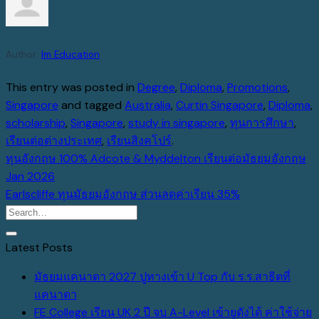
Author:
Im Education
This entry was posted in
Degree
,
Diploma
,
Promotions
,
Singapore
and tagged
Australia
,
Curtin Singapore
,
Diploma
,
scholarship
,
Singapore
,
study in singapore
,
ทุนการศึกษา
,
เรียนต่อต่างประเทศ
,
เรียนสิงคโปร์
.
ทุนอังกฤษ 100% Adcote & Myddelton เรียนต่อมัธยมอังกฤษ
Jan 2026
Earlscliffe ทุนมัธยมอังกฤษ ส่วนลดค่าเรียน 35%
Latest Posts
มัธยมแคนาดา 2027 ปูทางเข้า U Top กับ ร.ร.สาธิตที่
No
แคนาดา
Comments
FE College เรียน UK 2 ปี จบ A-Level เข้ายูดังได้ ค่าใช้จ่าย