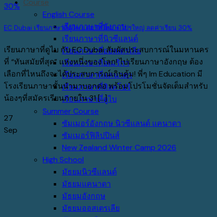
Course
English Course
เรียนภาษาที่อังกฤษ
EC Dubai เรียนภาษาที่ดูไบ แคมปัสใหม่ + โปรใหญ่ ลดค่าเรียน 30%
เรียนภาษาที่นิวซีแลนด์
เรียนภาษาที่ดูไบ กับ EC Dubai สัมผัสประสบการณ์ในมหานคร
เรียนภาษาที่ออสเตรเลีย
ที่ “ทันสมัยที่สุด” แห่งหนึ่งของโลก! ไปเรียนภาษาอังกฤษ ต้อง
เรียนภาษาที่อเมริกา
เลือกที่ไหนถึงจะได้ประสบการณ์เกินคุ้ม! พี่ๆ Im Education มี
เรียนภาษาที่แคนาดา
โรงเรียนภาษาชั้นนำมาบอกต่อ พร้อมโปรโมชั่นจัดเต็มสำหรับ
เรียนภาษาที่สิงคโปร์
น้องๆที่สมัครเรียนภายใน 31 [...]
เรียนภาษาที่ดูไบ
Summer Course
27
ซัมเมอร์อังกฤษ นิวซีแลนด์ แคนาดา
Sep
ซัมเมอร์ฟิลิปปินส์
New Zealand Winter Camp 2026
High School
มัธยมนิวซีแลนด์
มัธยมแคนาดา
มัธยมอังกฤษ
มัธยมออสเตรเลีย