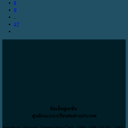
8
9
…
27
อิมเอ็ดดูเคชั่น
ศูนย์แนะแนวเรียนต่อต่างประเทศ
Bangkok , Hatyai , Chiang Mai | โทร. 086-488-2446 , 083-