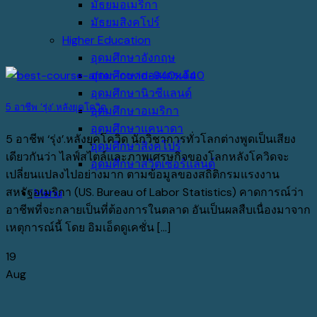
มัธยมอเมริกา
มัธยมสิงคโปร์
Higher Education
อุดมศึกษาอังกฤษ
อุดมศึกษาออสเตรเลีย
อุดมศึกษานิวซีแลนด์
5 อาชีพ ‘รุ่ง’.หลังยุคโควิด
อุดมศึกษาอเมริกา
อุดมศึกษาแคนาดา
5 อาชีพ ‘รุ่ง’.หลังยุคโควิด นักวิชาการทั่วโลกต่างพูดเป็นเสียง
อุดมศึกษาสิงคโปร์
เดียวกันว่า ไลฟ์สไตล์และภาพเศรษกิจของโลกหลังโควิดจะ
อุดมศึกษาสวิตเซอร์แลนด์
เปลี่ยนแปลงไปอย่างมาก ตามข้อมูลของสถิติกรมแรงงาน
สหรัฐอเมริกา (US. Bureau of Labor Statistics) คาดการณ์ว่า
Menu
อาชีพที่จะกลายเป็นที่ต้องการในตลาด อันเป็นผลสืบเนื่องมาจาก
เหตุการณ์นี้ โดย อิมเอ็ดดูเคชั่น [...]
19
Aug