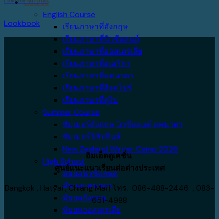
Lookbook Summer
Course
English Course
Lookbook
เรียนภาษาที่อังกฤษ
เรียนภาษาที่นิวซีแลนด์
เรียนภาษาที่ออสเตรเลีย
เรียนภาษาที่อเมริกา
เรียนภาษาที่แคนาดา
เรียนภาษาที่สิงคโปร์
เรียนภาษาที่ดูไบ
Summer Course
ซัมเมอร์อังกฤษ นิวซีแลนด์ แคนาดา
ซัมเมอร์ฟิลิปปินส์
New Zealand Winter Camp 2026
อิมเอ็ดดูเคชั่น
High School
ศูนย์แนะแนวเรียนต่อต่างประเทศ
มัธยมนิวซีแลนด์
มัธยมแคนาดา
Bangkok , Hatyai , Chiang Mai | โทร. 086-488-2446 , 083-
มัธยมอังกฤษ
651-4988
มัธยมออสเตรเลีย