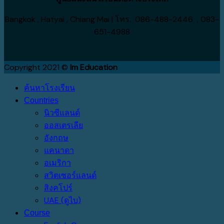
Bangkok , Hatyai , Chiang Mai | โทร. 086-488-2446 , 083-
651-4988
Copyright 2021 ©
Im Education
ค้นหาโรงเรียน
Countries
นิวซีแลนด์
ออสเตรเลีย
อังกฤษ
แคนาดา
อเมริกา
สวิตเซอร์แลนด์
สิงคโปร์
UAE (ดูไบ)
Course